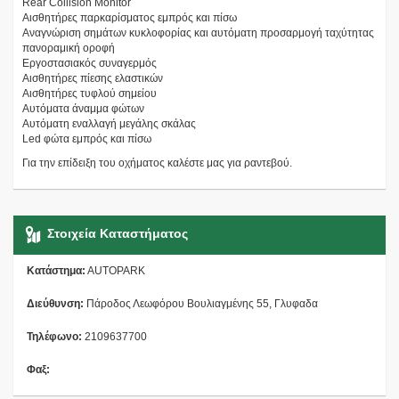
Rear Collision Monitor
Αισθητήρες παρκαρίσματος εμπρός και πίσω
Αναγνώριση σημάτων κυκλοφορίας και αυτόματη προσαρμογή ταχύτητας
πανοραμική οροφή
Εργοστασιακός συναγερμός
Αισθητήρες πίεσης ελαστικών
Αισθητήρες τυφλού σημείου
Αυτόματα άναμμα φώτων
Αυτόματη εναλλαγή μεγάλης σκάλας
Led φώτα εμπρός και πίσω
Για την επίδειξη του οχήματος καλέστε μας για ραντεβού.
Στοιχεία Καταστήματος
Κατάστημα:
AUTOPARK
Διεύθυνση:
Πάροδος Λεωφόρου Βουλιαγμένης 55, Γλυφαδα
Τηλέφωνο:
2109637700
Φαξ: