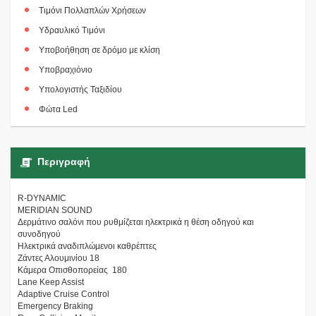
Τιμόνι Πολλαπλών Χρήσεων
Υδραυλικό Τιμόνι
Υποβοήθηση σε δρόμο με κλίση
Υποβραχιόνιο
Υπολογιστής Ταξιδίου
Φώτα Led
Περιγραφή
R-DYNAMIC
MERIDIAN SOUND
Δερμάτινο σαλόνι που ρυθμίζεται ηλεκτρικά η θέση οδηγού και
συνοδηγού
Ηλεκτρικά αναδιπλώμενοι καθρέπτες
Ζάντες Αλουμινίου 18
Κάμερα Οπισθοπορείας 180
Lane Keep Assist
Adaptive Cruise Control
Emergency Braking