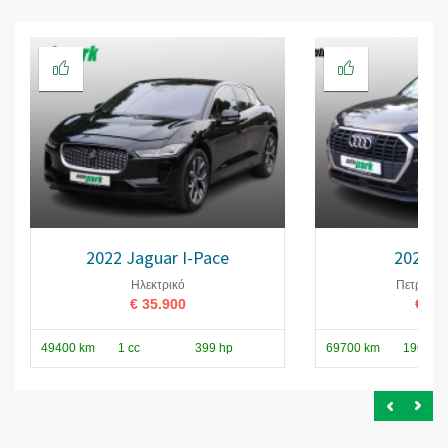
2022 Jaguar I-Pace
2021 A
Ηλεκτρικό
Πετρέλαι
€ 35.900
€ 24
49400 km
1 cc
399 hp
69700 km
1968 cc