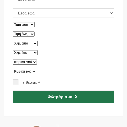
7 θέσεις +
Φιλτράρισμα