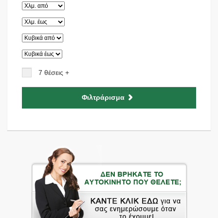
7 θέσεις +
Φιλτράρισμα