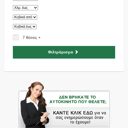
7 θέσεις +
Φιλτράρισμα