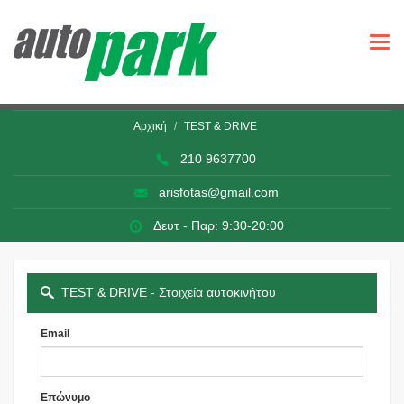
Togg
navi
Αρχική
TEST & DRIVE
210 9637700
arisfotas@gmail.com
Δευτ - Παρ: 9:30-20:00
TEST & DRIVE - Στοιχεία αυτοκινήτου
Email
Επώνυμο